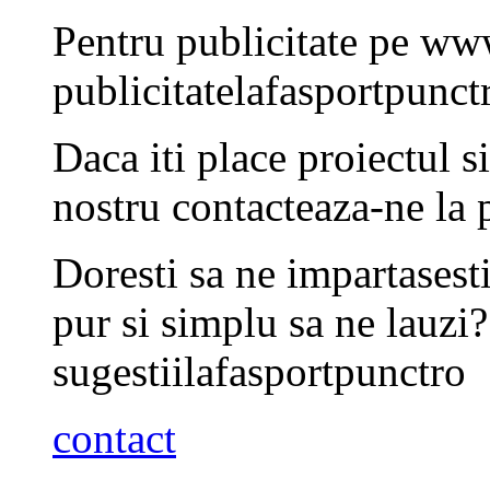
Pentru publicitate pe www
publicitate
la
fasport
punct
Daca iti place proiectul s
nostru contacteaza-ne la
Doresti sa ne impartasesti
pur si simplu sa ne lauzi
sugestii
la
fasport
punct
ro
contact