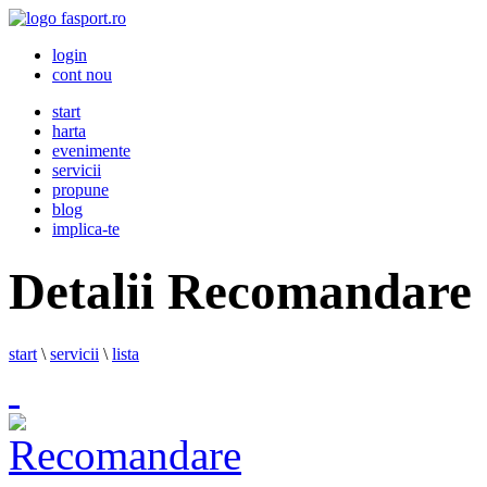
login
cont nou
start
harta
evenimente
servicii
propune
blog
implica-te
Detalii Recomandare
start
\
servicii
\
lista