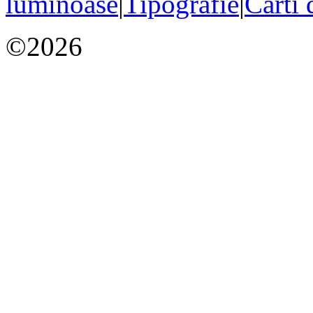
luminoase
|
Tipografie
|
Carti 
©2026