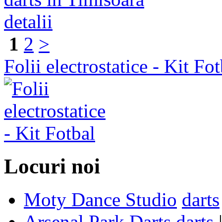
detalii
1
2
>
Folii electrostatice - Kit Fot
Locuri noi
Moty Dance Studio
darts
Arsenal Park Darts
darts