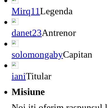
Mirq11
Legenda
danet23
Antrenor
solomongaby
Capitan
iani
Titular
Misiune
Noi iti oferim raspunsul 