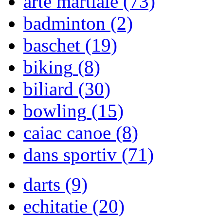
arte martiale
(73)
badminton
(2)
baschet
(19)
biking
(8)
biliard
(30)
bowling
(15)
caiac canoe
(8)
dans sportiv
(71)
darts
(9)
echitatie
(20)