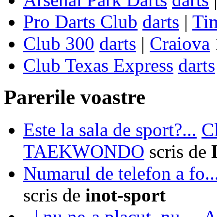
Pro Darts Club
darts
|
Ti
Club 300
darts
|
Craiova
Club Texas Express
darts
Parerile voastre
Este la sala de sport?...
C
TAEKWONDO
scris de
Numarul de telefon a fo..
scris de
inot-sport
- | nu ne-a placut, nu ...
A