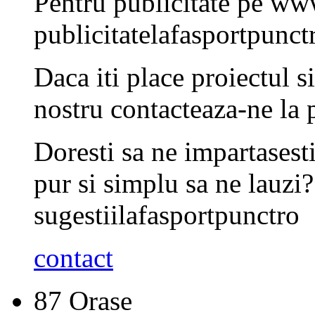
Pentru publicitate pe www
publicitate
la
fasport
punct
Daca iti place proiectul s
nostru contacteaza-ne la
Doresti sa ne impartasesti
pur si simplu sa ne lauzi
sugestii
la
fasport
punct
ro
contact
87
Orase