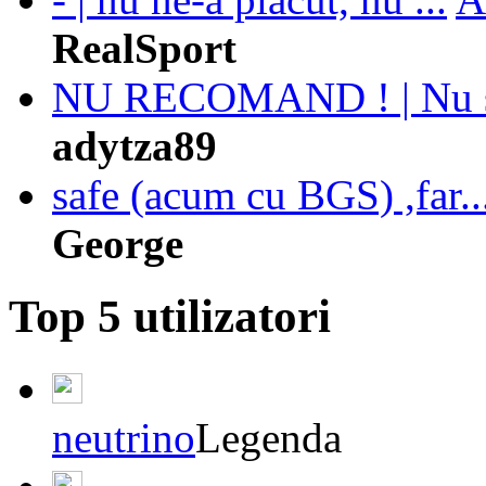
RealSport
NU RECOMAND ! | Nu s
adytza89
safe (acum cu BGS) ,far..
George
Top 5 utilizatori
neutrino
Legenda