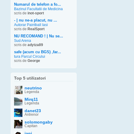
Numarul de telefon a fo...
Bazinul Facultatii de Medicina
scris de
inot-sport
- | nu ne-a placut, nu ...
Autorar Paintball Iasi
scris de
RealSport
NU RECOMAND ! | Nu se...
Sud Arena
scris de
adytza89
safe (acum cu BGS) ,far...
tura Parcul Circului
scris de
George
Top 5 utilizatori
neutrino
Legenda
Mirq11
Legenda
danet23
Antrenor
solomongaby
Capitan
iani