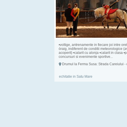
•voltige, antrenamente in fiecare joi intre or
óraig, indiferent de conditii meteorologice (
acoperit) •calarit cu alonja •calarit in clasa •p
concursuri si evenimente sportive...
Drumul la Ferma Susa: Strada Careiului - 
echitatie in Satu Mare