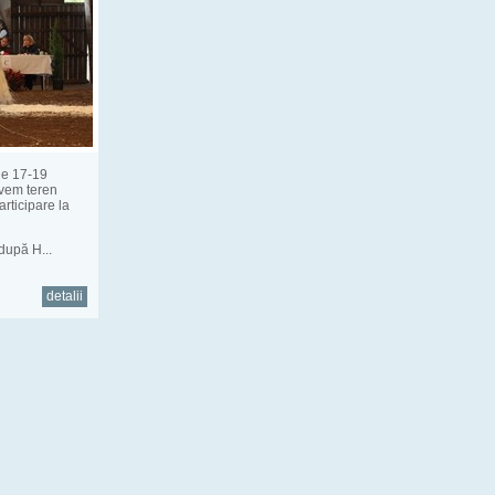
ele 17-19
avem teren
articipare la
după H...
detalii