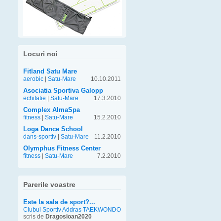
Locuri noi
Fitland Satu Mare
aerobic
|
Satu-Mare
10.10.2011
Asociatia Sportiva Galopp
echitatie
|
Satu-Mare
17.3.2010
Complex AlmaSpa
fitness
|
Satu-Mare
15.2.2010
Loga Dance School
dans-sportiv
|
Satu-Mare
11.2.2010
Olymphus Fitness Center
fitness
|
Satu-Mare
7.2.2010
Parerile voastre
Este la sala de sport?...
Clubul Sportiv Addras TAEKWONDO
scris de
Dragosioan2020