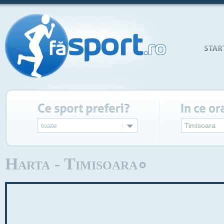
toate
Timisoara
Harta - Timisoara