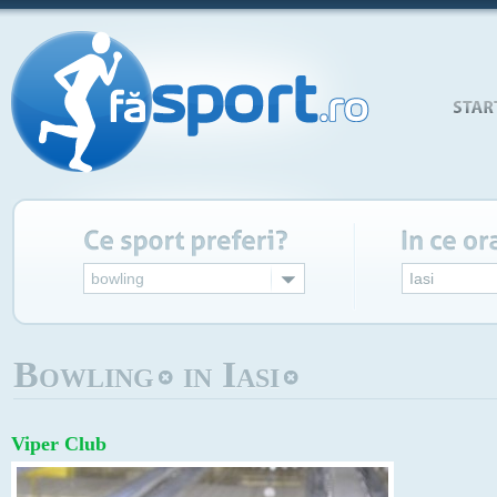
bowling
Iasi
Bowling
in Iasi
Viper Club