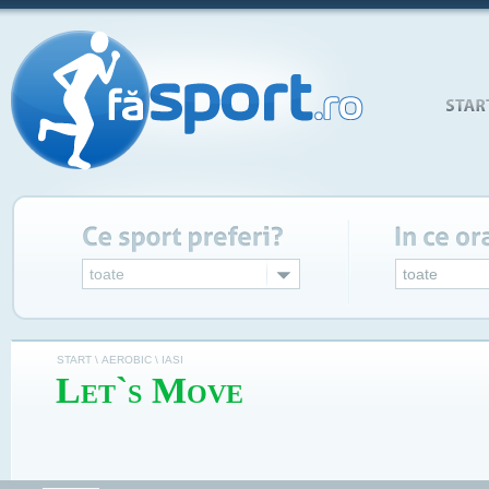
toate
toate
START \
AEROBIC \
IASI
Let`s Move