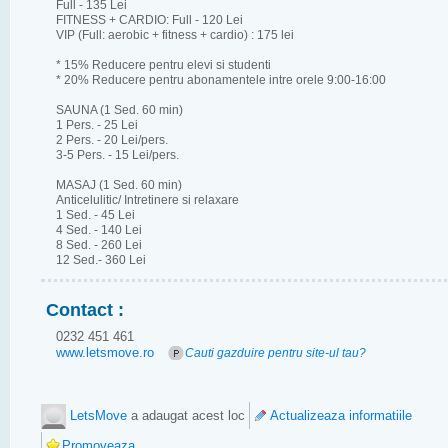
Full - 135 Lei

FITNESS + CARDIO: Full - 120 Lei

VIP (Full: aerobic + fitness + cardio) : 175 lei

* 15% Reducere pentru elevi si studenti

* 20% Reducere pentru abonamentele intre orele 9:00-16:00

SAUNA (1 Sed. 60 min)

1 Pers. - 25 Lei

2 Pers. - 20 Lei/pers.

3-5 Pers. - 15 Lei/pers.

MASAJ (1 Sed. 60 min)

Anticelulitic/ Intretinere si relaxare

1 Sed. - 45 Lei

4 Sed. - 140 Lei

8 Sed. - 260 Lei

12 Sed.- 360 Lei
Contact :
0232 451 461
www.letsmove.ro
Cauti gazduire pentru site-ul tau?
LetsMove
a adaugat acest loc
Actualizeaza informatiile
Promoveaza