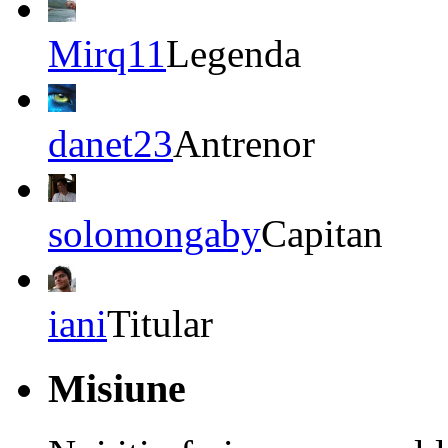
Mirq11
Legenda
danet23
Antrenor
solomongaby
Capitan
iani
Titular
Misiune