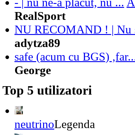
- | nu ne-a placut, nu ...
A
RealSport
NU RECOMAND ! | Nu s
adytza89
safe (acum cu BGS) ,far..
George
Top 5 utilizatori
neutrino
Legenda