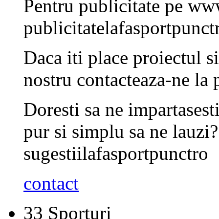
Pentru publicitate pe www
publicitate
la
fasport
punct
Daca iti place proiectul s
nostru contacteaza-ne la
Doresti sa ne impartasesti
pur si simplu sa ne lauzi
sugestii
la
fasport
punct
ro
contact
33
Sporturi