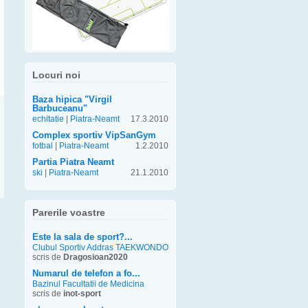
Locuri noi
Baza hipica "Virgil
Barbuceanu"
echitatie
|
Piatra-Neamt
17.3.2010
Complex sportiv VipSanGym
fotbal
|
Piatra-Neamt
1.2.2010
Partia Piatra Neamt
ski
|
Piatra-Neamt
21.1.2010
Parerile voastre
Este la sala de sport?...
Clubul Sportiv Addras TAEKWONDO
scris de
Dragosioan2020
Numarul de telefon a fo...
Bazinul Facultatii de Medicina
scris de
inot-sport