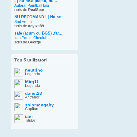
- | nu ne-a placut, nu ...
Autorar Paintball Iasi
scris de
RealSport
NU RECOMAND ! | Nu se...
Sud Arena
scris de
adytza89
safe (acum cu BGS) ,far...
tura Parcul Circului
scris de
George
Top 5 utilizatori
neutrino
Legenda
Mirq11
Legenda
danet23
Antrenor
solomongaby
Capitan
iani
Titular