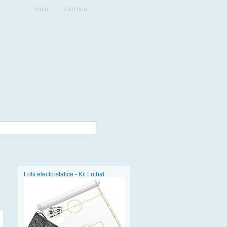
login
cont nou
Folii electrostatice - Kit Fotbal