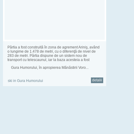
Pârtia a fost construită în zona de agrement Ariniş, având
o lungime de 1.478 de metri, cu o diferenţă de nivel de
283 de metri. Pârtia dispune de un sistem nou de
transport cu telescaunul, iar la baza acesteia a fost
constru...
Gura Humorului, în apropierea Mănăstirii Voro...
detalii
ski in Gura Humorului