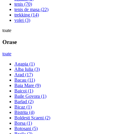
tenis
(70)
tenis de masa
(22)
trekking
(14)
volei
(3)
toate
Orase
toate
Agapia
(1)
Alba Iulia
(3)
Arad
(17)
Bacau
(11)
Baia Mare
(9)
Baicoi
(1)
Baile Govora
(1)
Barlad
(2)
Bicaz
(1)
Bistrita
(4)
Boldesti Scaeni
(2)
Borsa
(1)
Botosani
(5)
Braila
(2)