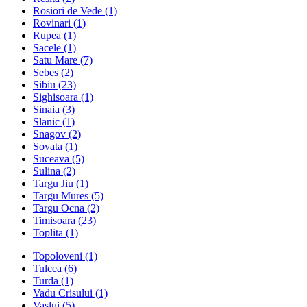
Rosiori de Vede
(1)
Rovinari
(1)
Rupea
(1)
Sacele
(1)
Satu Mare
(7)
Sebes
(2)
Sibiu
(23)
Sighisoara
(1)
Sinaia
(3)
Slanic
(1)
Snagov
(2)
Sovata
(1)
Suceava
(5)
Sulina
(2)
Targu Jiu
(1)
Targu Mures
(5)
Targu Ocna
(2)
Timisoara
(23)
Toplita
(1)
Topoloveni
(1)
Tulcea
(6)
Turda
(1)
Vadu Crisului
(1)
Vaslui
(5)