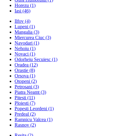
Horezu
(1)
Iasi
(46)
Ilfov
(4)
Lupeni
(1)
Mangalia
(3)
Miercurea Ciuc
(3)
Navodari
(1)
Nehoiu
(1)
Novaci
(1)
Odorheiu Secuiesc
(1)
Oradea
(12)
Orastie
(8)
Orsova
(1)
Otopeni
(2)
Petrosani
(3)
Piatra Neamt
(3)
Pitesti
(11)
Ploiesti
(7)
Popesti Leordeni
(1)
Predeal
(2)
Ramnicu Valcea
(1)
Rasnov
(2)
Resita
(2)