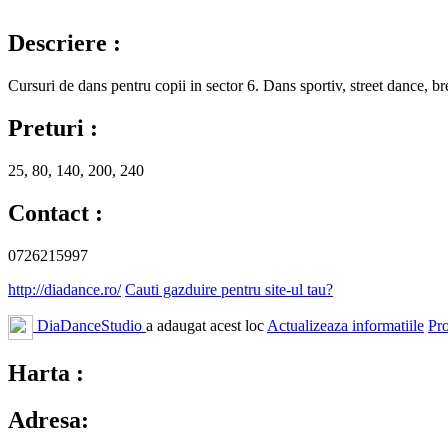
Descriere :
Cursuri de dans pentru copii in sector 6. Dans sportiv, street dance, br
Preturi :
25, 80, 140, 200, 240
Contact :
0726215997
http://diadance.ro/
Cauti gazduire pentru site-ul tau?
DiaDanceStudio
a adaugat acest loc
Actualizeaza informatiile
Pr
Harta :
Adresa: