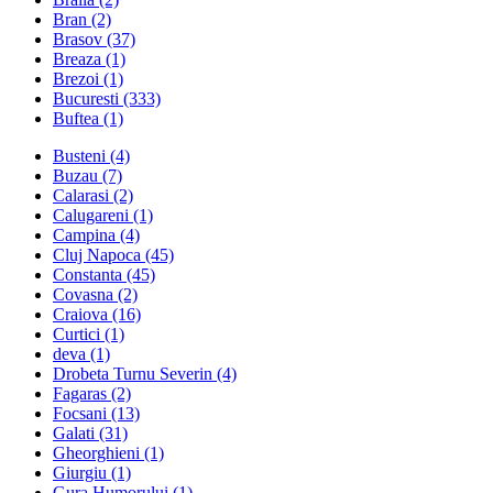
Bran
(2)
Brasov
(37)
Breaza
(1)
Brezoi
(1)
Bucuresti
(333)
Buftea
(1)
Busteni
(4)
Buzau
(7)
Calarasi
(2)
Calugareni
(1)
Campina
(4)
Cluj Napoca
(45)
Constanta
(45)
Covasna
(2)
Craiova
(16)
Curtici
(1)
deva
(1)
Drobeta Turnu Severin
(4)
Fagaras
(2)
Focsani
(13)
Galati
(31)
Gheorghieni
(1)
Giurgiu
(1)
Gura Humorului
(1)