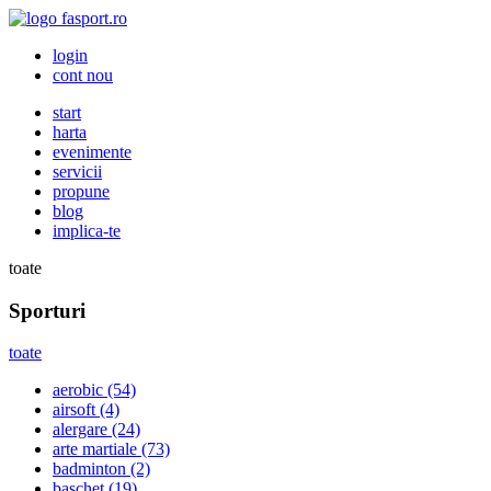
login
cont nou
start
harta
evenimente
servicii
propune
blog
implica-te
toate
Sporturi
toate
aerobic
(54)
airsoft
(4)
alergare
(24)
arte martiale
(73)
badminton
(2)
baschet
(19)