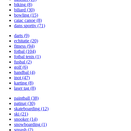
biking
(8)
biliard
(30)
bowling
(15)
caiac canoe
(8)
dans sportiv
(71)
darts
(9)
echitatie
(20)
fitness
(94)
fotbal
(104)
fotbal tenis
(1)
fusbal
(2)
golf
(6)
handbal
(4)
inot
(47)
karting
(8)
laser tag
(8)
paintball
(38)
patinaj
(30)
skateboarding
(12)
ski
(21)
snooker
(14)
snowboarding
(1)
squash
(2)