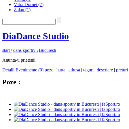
Vatra Dornei
(7)
Zalau
(1)
DiaDance Studio
start \
dans-sportiv \
Bucuresti
Anunta-ti prietenii:
Detalii
Evenimente (0)
poze
|
harta
|
adresa
|
taguri
|
descriere
|
preturi
Poze :